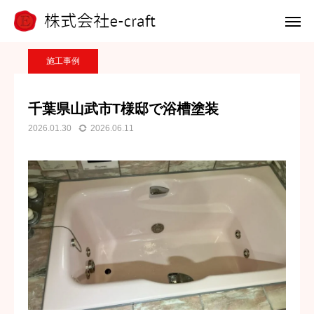
ブログ
施工事例
千葉県山武市T様邸で浴槽塗装
電話 問合せ
LINE 問合せ
施工事例
メール 問合せ
千葉県山武市T様邸で浴槽塗装
2026.01.30
2026.06.11
ホーム
選ばれる理由
浴槽塗装
外壁アート
施工事例
会社案内