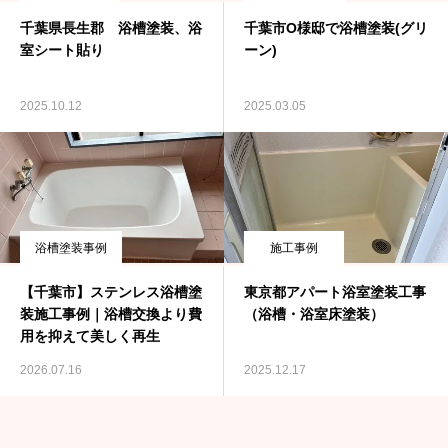
千葉県長生郡 浴槽塗装、浴
千葉市O様邸で浴槽塗装(グリ
室シート貼り
ーン)
2025.10.12
2025.03.05
浴槽塗装事例
施工事例
【千葉市】ステンレス浴槽塗
東京都アパート浴室塗装工事
装施工事例｜浴槽交換より費
（浴槽・浴室床塗装）
用を抑えて美しく再生
2026.07.16
2025.12.17