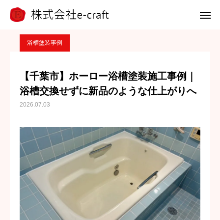
ブログ
浴槽塗装事例
【千葉市】ホーロー浴槽塗装施工事例｜浴槽交換せずに新品のような仕上がりへ
電話 問合せ
LINE 問合せ
浴槽塗装事例
メール 問合せ
【千葉市】ホーロー浴槽塗装施工事例｜
浴槽交換せずに新品のような仕上がりへ
ホーム
2026.07.03
選ばれる理由
浴槽塗装
外壁アート
施工事例
会社案内