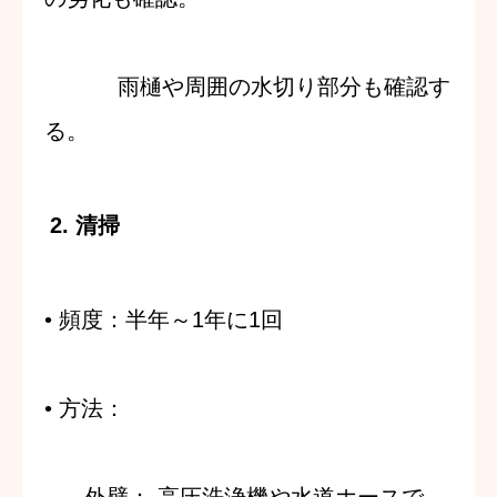
雨樋や周囲の水切り部分も確認す
る。
2. 清掃
•
頻度
：半年～1年に1回
•
方法
：
外壁
：
高圧洗浄機や水道ホースで、