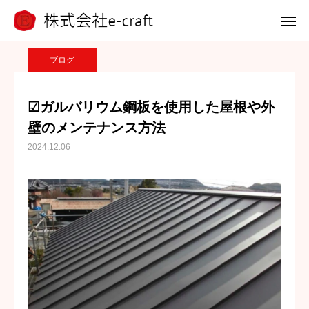
ブログ
ブログ
☑︎ガルバリウム鋼板を使用した屋根や外壁のメンテナンス方法
電話 問合せ
LINE 問合せ
ブログ
メール 問合せ
☑︎ガルバリウム鋼板を使用した屋根や外
壁のメンテナンス方法
ホーム
2024.12.06
選ばれる理由
浴槽塗装
外壁アート
施工事例
会社案内