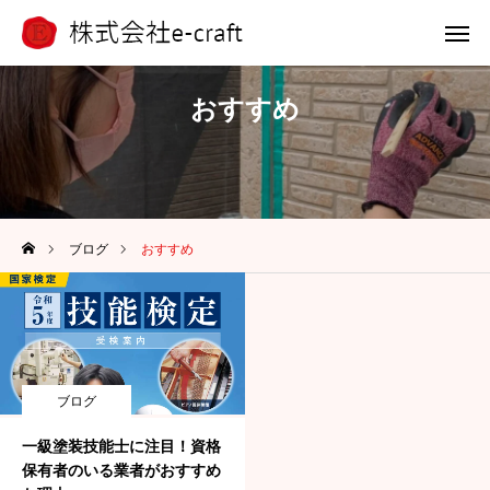
電話 問合せ
LINE 問合せ
おすすめ
メール 問合せ
ホーム
ブログ
おすすめ
選ばれる理由
浴槽塗装
外壁アート
ブログ
施工事例
一級塗装技能士に注目！資格
保有者のいる業者がおすすめ
会社案内