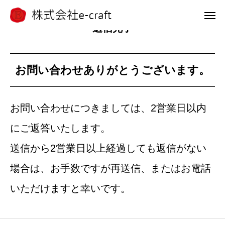
送信完了
電話 問合せ
LINE 問合せ
メール 問合せ
お問い合わせありがとうございます。
ホーム
お問い合わせにつきましては、2営業日以内
選ばれる理由
にご返答いたします。
浴槽塗装
送信から2営業日以上経過しても返信がない
場合は、お手数ですが再送信、またはお電話
外壁アート
いただけますと幸いです。
施工事例
会社案内