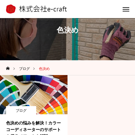
電話 問合せ
LINE 問合せ
色決め
メール 問合せ
ホーム
ブログ
色決め
選ばれる理由
浴槽塗装
外壁アート
ブログ
施工事例
色決めの悩みを解決！カラー
コーディネーターのサポート
会社案内