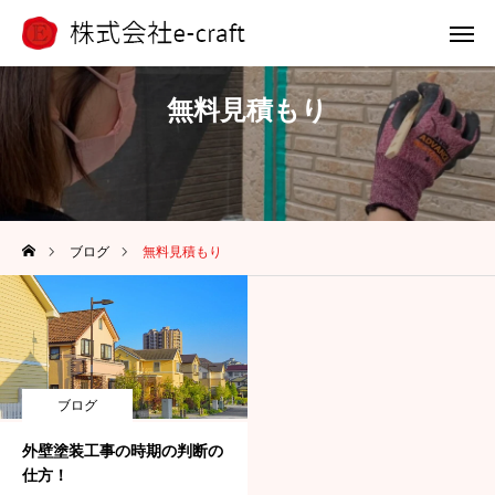
電話 問合せ
LINE 問合せ
無料見積もり
メール 問合せ
ホーム
ブログ
無料見積もり
選ばれる理由
浴槽塗装
外壁アート
ブログ
施工事例
外壁塗装工事の時期の判断の
仕方！
会社案内