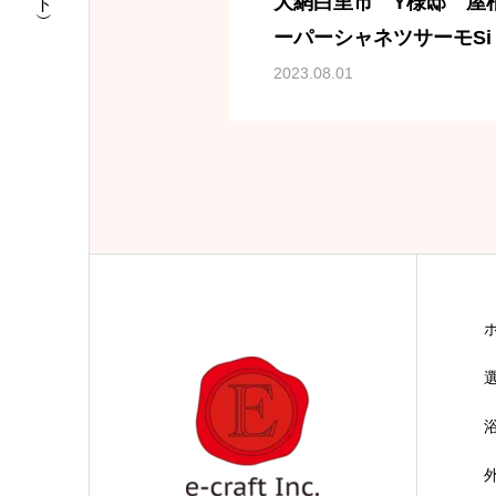
大網白里市 Y様邸 屋
ーパーシャネツサーモSi・
ーIR）
2023.08.01