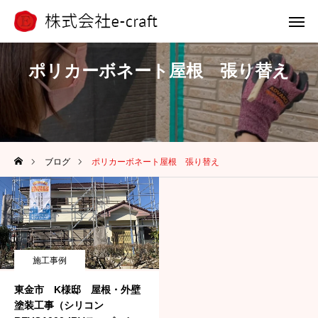
電話 問合せ
LINE 問合せ
ポリカーボネート屋根 張り替え
メール 問合せ
ホーム
ブログ
ポリカーボネート屋根 張り替え
選ばれる理由
浴槽塗装
外壁アート
施工事例
施工事例
東金市 K様邸 屋根・外壁
塗装工事（シリコン
会社案内