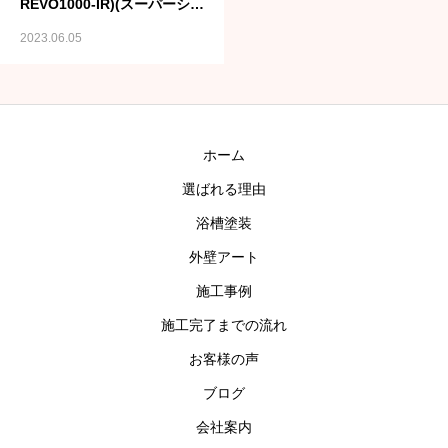
REVO1000-IR)(スーパーシャ
ネツサーモSi)
お問い合わせ
2023.06.05
ホーム
選ばれる理由
浴槽塗装
外壁アート
施工事例
施工完了までの流れ
お客様の声
ブログ
会社案内